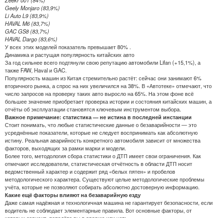
Geely Monjaro (83,9%)
Li Auto L9 (83,9%)
HAVAL M6 (83,7%)
GAC GS8 (83,7%)
HAVAL Dargo (83,6%)
У всех этих моделей показатель превышает 80% .
Динамика и растущая популярность китайских авто
За год сильнее всего подтянули свою репутацию автомобили Lifan (+15,1%), а
также FAW, Haval и GAC.
Популярность машин из Китая стремительно растёт: сейчас они занимают 6%
вторичного рынка, а спрос на них увеличился на 38%. В «Автотеке» отмечают, что
число запросов на проверку таких авто выросло на 65%. На этом фоне всё
большее значение приобретает проверка истории и состояния китайских машин, а
отчёты об эксплуатации становятся ключевым инструментом выбора.
Важное примечание: статистика — не истина в последней инстанции
Стоит понимать, что любые статистические данные о безаварийности — это
усреднённые показатели, которые не следует воспринимать как абсолютную
истину. Реальная аварийность конкретного автомобиля зависит от множества
факторов, выходящих за рамки марки и модели.
Более того, методология сбора статистики о ДТП имеет свои ограничения. Как
отмечают исследователи, статистическая отчётность в области ДТП носит
ведомственный характер и содержит ряд «белых пятен» и пробелов
методологического характера. Существуют целые методологические проблемы
учёта, которые не позволяют собирать абсолютно достоверную информацию.
Какие ещё факторы влияют на безаварийную езду
Даже самая надёжная и технологичная машина не гарантирует безопасности, если
водитель не соблюдает элементарные правила. Вот основные факторы, от
которых зависит, попадёте вы в аварию или нет: