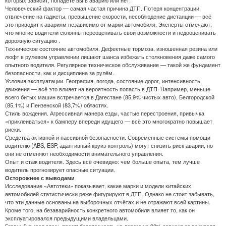
Человеческий фактор — самая частая причина ДТП. Потеря концентрации,
отвлечение на гаджеты, превышение скорости, несоблюдение дистанции — всё
это приводит к авариям независимо от марки автомобиля. Эксперты отмечают,
что многие водители склонны переоценивать свои возможности и недооценивать
дорожную ситуацию .
Техническое состояние автомобиля. Дефектные тормоза, изношенная резина или
люфт в рулевом управлении лишают шанса избежать столкновения даже самого
опытного водителя. Регулярное техническое обслуживание — такой же фундамент
безопасности, как и дисциплина за рулём.
Условия эксплуатации. География, погода, состояние дорог, интенсивность
движения — всё это влияет на вероятность попасть в ДТП. Например, меньше
всего битых машин встречается в Дагестане (85,9% чистых авто), Белгородской
(85,1%) и Пензенской (83,7%) областях.
Стиль вождения. Агрессивная манера езды, частые перестроения, привычка
«приклеиваться» к бамперу впереди идущего — всё это многократно повышает
риски.
Средства активной и пассивной безопасности. Современные системы помощи
водителю (ABS, ESP, адаптивный круиз-контроль) могут снизить риск аварии, но
они не отменяют необходимости внимательного управления.
Опыт и стаж водителя. Здесь всё очевидно: чем больше опыта, тем лучше
водитель прогнозирует опасные ситуации.
Осторожнее с выводами
Исследование «Автотеки» показывает, какие марки и модели китайских
автомобилей статистически реже фигурируют в ДТП. Однако не стоит забывать,
что эти данные основаны на выборочных отчётах и не отражают всей картины.
Кроме того, на безаварийность конкретного автомобиля влияет то, как он
эксплуатировался предыдущими владельцами.
Главный вывод здесь прост: безопасность на дороге на 90% зависит от водителя,