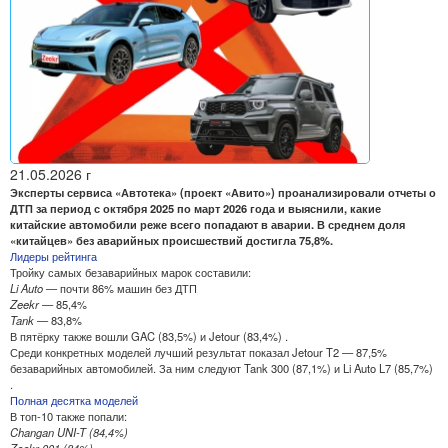
21.05.2026 г
Эксперты сервиса «Автотека» (проект «Авито») проанализировали отчеты о
ДТП за период с октября 2025 по март 2026 года и выяснили, какие
китайские автомобили реже всего попадают в аварии. В среднем доля
«китайцев» без аварийных происшествий достигла 75,8%.
Лидеры рейтинга
Тройку самых безаварийных марок составили:
Li Auto
— почти 86% машин без ДТП
Zeekr
— 85,4%
Tank
— 83,8%
В пятёрку также вошли GAC (83,5%) и Jetour (83,4%) .
Среди конкретных моделей лучший результат показал Jetour T2 — 87,5%
безаварийных автомобилей. За ним следуют Tank 300 (87,1%) и Li Auto L7 (85,7%)
.
Полная десятка моделей
В топ-10 также попали:
Changan UNI-T (84,4%)
Zeekr 001 (84%)